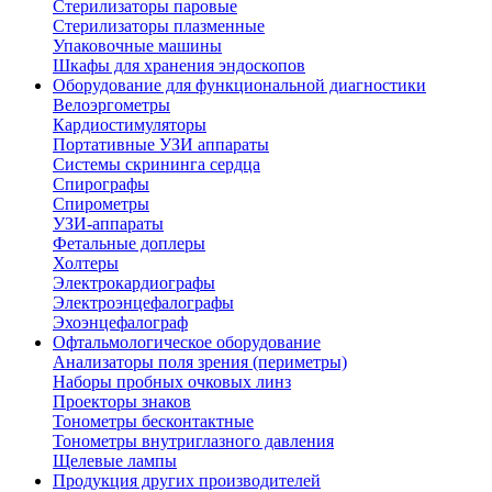
Стерилизаторы паровые
Стерилизаторы плазменные
Упаковочные машины
Шкафы для хранения эндоскопов
Оборудование для функциональной диагностики
Велоэргометры
Кардиостимуляторы
Портативные УЗИ аппараты
Системы скрининга сердца
Спирографы
Спирометры
УЗИ-аппараты
Фетальные доплеры
Холтеры
Электрокардиографы
Электроэнцефалографы
Эхоэнцефалограф
Офтальмологическое оборудование
Анализаторы поля зрения (периметры)
Наборы пробных очковых линз
Проекторы знаков
Тонометры бесконтактные
Тонометры внутриглазного давления
Щелевые лампы
Продукция других производителей