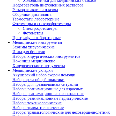
Холодильники для медицинских отходов
Подогреватель инфузионных растворов
Размораживатели плазмы
Сборники дистиллята
Термостаты лабораторные
Фотометры и спектрофотометры
Спектрофотометры
Фотометры
Центрифуги лабораторные
Медицинские инструменты
Зажимы хирургические
Иглы для биопсии
Наборы хирургических инструментов
Ножницы медицинские
Хирургические инструменты
Медицинские укладки
Акушерский набор скорой помощи
Набор врача общей практики
Наборы для чрезвычайных ситуаций
Наборы реанимационные для взрослых
Наборы реанимационные неонатальные
Наборы реанимационные педиатрические
Наборы токсикологические
Наборы травматологические
Наборы травматологические для несовершеннолетних