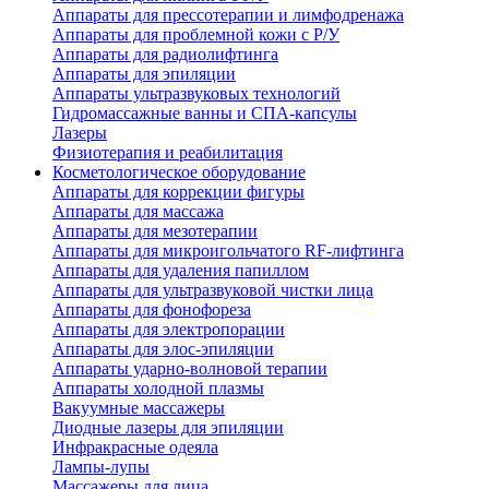
Аппараты для прессотерапии и лимфодренажа
Аппараты для проблемной кожи с Р/У
Аппараты для радиолифтинга
Аппараты для эпиляции
Аппараты ультразвуковых технологий
Гидромассажные ванны и СПА-капсулы
Лазеры
Физиотерапия и реабилитация
Косметологическое оборудование
Аппараты для коррекции фигуры
Аппараты для массажа
Аппараты для мезотерапии
Аппараты для микроигольчатого RF-лифтинга
Аппараты для удаления папиллом
Аппараты для ультразвуковой чистки лица
Аппараты для фонофореза
Аппараты для электропорации
Аппараты для элос-эпиляции
Аппараты ударно-волновой терапии
Аппараты холодной плазмы
Вакуумные массажеры
Диодные лазеры для эпиляции
Инфракрасные одеяла
Лампы-лупы
Массажеры для лица